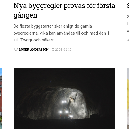
Nya byggregler provas för första
gången
S
f
De flesta byggstarter sker enligt de gamla
ä
byggreglerna, vilka kan användas till och med den 1
juli. Tryggt och säkert...
AV
ROGER ANDERSSON
2026-04-10