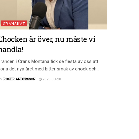
GRANSKAT
Chocken är över, nu måste vi
handla!
randen i Crans Montana fick de flesta av oss att
örja det nya året med bitter smak av chock och...
AV
ROGER ANDERSSON
2026-03-20