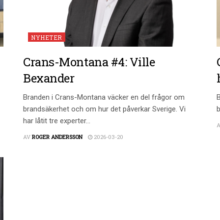
NYHETER
Crans-Montana #4: Ville
Bexander
Branden i Crans-Montana väcker en del frågor om
B
brandsäkerhet och om hur det påverkar Sverige. Vi
b
har låtit tre experter...
AV
ROGER ANDERSSON
2026-03-20