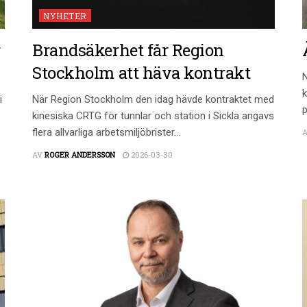
NYHETER
r
Brandsäkerhet får Region
Stockholm att häva kontrakt
N
k
i
När Region Stockholm den idag hävde kontraktet med
p
kinesiska CRTG för tunnlar och station i Sickla angavs
flera allvarliga arbetsmiljöbrister...
AV
ROGER ANDERSSON
2026-03-30