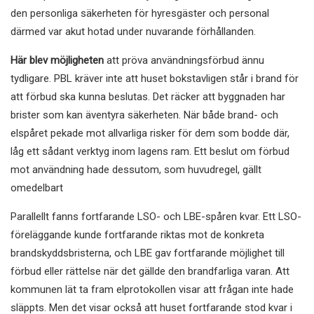
den personliga säkerheten för hyresgäster och personal
därmed var akut hotad under nuvarande förhållanden.
Här blev möjligheten
att pröva användningsförbud ännu
tydligare. PBL kräver inte att huset bokstavligen står i brand för
att förbud ska kunna beslutas. Det räcker att byggnaden har
brister som kan äventyra säkerheten. När både brand- och
elspåret pekade mot allvarliga risker för dem som bodde där,
låg ett sådant verktyg inom lagens ram. Ett beslut om förbud
mot användning hade dessutom, som huvudregel, gällt
omedelbart
Parallellt fanns fortfarande LSO- och LBE-spåren kvar. Ett LSO-
föreläggande kunde fortfarande riktas mot de konkreta
brandskyddsbristerna, och LBE gav fortfarande möjlighet till
förbud eller rättelse när det gällde den brandfarliga varan. Att
kommunen lät ta fram elprotokollen visar att frågan inte hade
släppts. Men det visar också att huset fortfarande stod kvar i