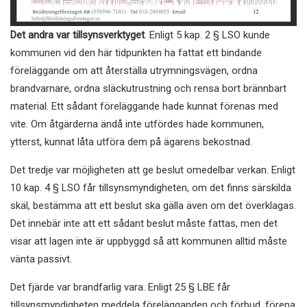
Det andra var tillsynsverktyget
. Enligt 5 kap. 2 § LSO kunde
kommunen vid den här tidpunkten ha fattat ett bindande
föreläggande om att återställa utrymningsvägen, ordna
brandvarnare, ordna släckutrustning och rensa bort brännbart
material. Ett sådant föreläggande hade kunnat förenas med
vite. Om åtgärderna ändå inte utfördes hade kommunen,
ytterst, kunnat låta utföra dem på ägarens bekostnad.
Det tredje var möjligheten att ge beslut omedelbar verkan. Enligt
10 kap. 4 § LSO får tillsynsmyndigheten, om det finns särskilda
skäl, bestämma att ett beslut ska gälla även om det överklagas.
Det innebär inte att ett sådant beslut måste fattas, men det
visar att lagen inte är uppbyggd så att kommunen alltid måste
vänta passivt.
Det fjärde var brandfarlig vara. Enligt 25 § LBE får
tillsynsmyndigheten meddela förelägganden och förbud, förena