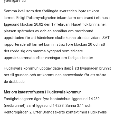
ytterligare tid.
Samma kväll som den förlängda svarstiden löpte ut kom
larmet. Enligt Polismyndigheten inkom larm om brand i ett hus i
Iggesund klockan 20.02 den 17 februari. Huset fick brinna ner,
platsen spärrades av och en anmälan om mordbrand
upprättades för att händelsen skulle kunna utredas vidare. SVT
rapporterade att larmet kom in strax före klockan 20 och att
det rörde sig om samma byggnad som tidigare
uppmärksammats efter varningar om farliga elbrister.
Hudiksvalls kommun uppgav dagen därpå att byggnaden brunnit
ner till grunden och att kommunen samverkade för att stötta
de drabbade.
Mer om katastrofhusen i Hudiksvalls kommun
Fastighetsägaren äger fyra bostadshus: Iggesund 14:289
(nedbrunnet) samt Iggesund 14:283, Sanna 3:11 och
Rektorsgården 2. Efter Brandsäkerts kontakt med Hudiksvalls