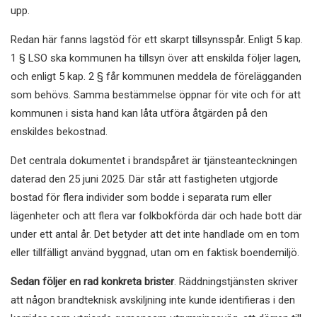
upp.
Redan här fanns lagstöd för ett skarpt tillsynsspår. Enligt 5 kap.
1 § LSO ska kommunen ha tillsyn över att enskilda följer lagen,
och enligt 5 kap. 2 § får kommunen meddela de förelägganden
som behövs. Samma bestämmelse öppnar för vite och för att
kommunen i sista hand kan låta utföra åtgärden på den
enskildes bekostnad.
Det centrala dokumentet i brandspåret är tjänsteanteckningen
daterad den 25 juni 2025. Där står att fastigheten utgjorde
bostad för flera individer som bodde i separata rum eller
lägenheter och att flera var folkbokförda där och hade bott där
under ett antal år. Det betyder att det inte handlade om en tom
eller tillfälligt använd byggnad, utan om en faktisk boendemiljö.
Sedan följer en rad konkreta brister
. Räddningstjänsten skriver
att någon brandteknisk avskiljning inte kunde identifieras i den