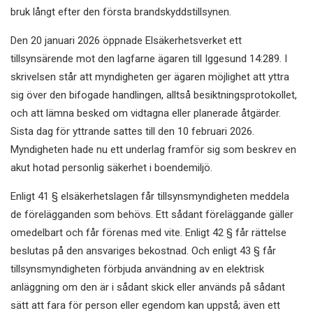
bruk långt efter den första brandskyddstillsynen.
Den 20 januari 2026 öppnade Elsäkerhetsverket ett
tillsynsärende mot den lagfarne ägaren till Iggesund 14:289. I
skrivelsen står att myndigheten ger ägaren möjlighet att yttra
sig över den bifogade handlingen, alltså besiktningsprotokollet,
och att lämna besked om vidtagna eller planerade åtgärder.
Sista dag för yttrande sattes till den 10 februari 2026.
Myndigheten hade nu ett underlag framför sig som beskrev en
akut hotad personlig säkerhet i boendemiljö.
Enligt 41 § elsäkerhetslagen får tillsynsmyndigheten meddela
de förelägganden som behövs. Ett sådant föreläggande gäller
omedelbart och får förenas med vite. Enligt 42 § får rättelse
beslutas på den ansvariges bekostnad. Och enligt 43 § får
tillsynsmyndigheten förbjuda användning av en elektrisk
anläggning om den är i sådant skick eller används på sådant
sätt att fara för person eller egendom kan uppstå; även ett