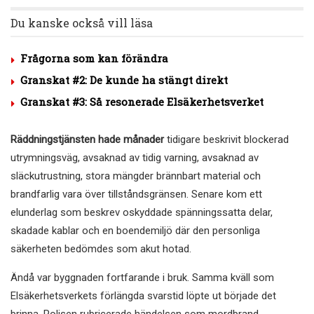
Du kanske också vill läsa
Frågorna som kan förändra
Granskat #2: De kunde ha stängt direkt
Granskat #3: Så resonerade Elsäkerhetsverket
Räddningstjänsten hade månader
tidigare beskrivit blockerad
utrymningsväg, avsaknad av tidig varning, avsaknad av
släckutrustning, stora mängder brännbart material och
brandfarlig vara över tillståndsgränsen. Senare kom ett
elunderlag som beskrev oskyddade spänningssatta delar,
skadade kablar och en boendemiljö där den personliga
säkerheten bedömdes som akut hotad.
Ändå var byggnaden fortfarande i bruk. Samma kväll som
Elsäkerhetsverkets förlängda svarstid löpte ut började det
brinna. Polisen rubricerade händelsen som mordbrand.