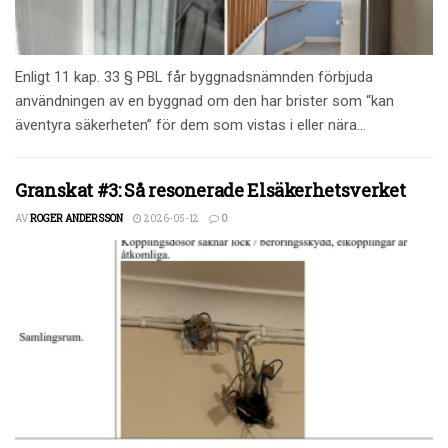
Enligt 11 kap. 33 § PBL får byggnadsnämnden förbjuda
användningen av en byggnad om den har brister som “kan
äventyra säkerheten” för dem som vistas i eller nära...
Granskat #3: Så resonerade Elsäkerhetsverket
AV
ROGER ANDERSSON
2026-05-12
0