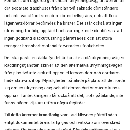
korridor som utgjorde gemensam utrymningsväg, att dörren till
det separata trapphuset från plan två saknade dörrstängare
och inte var utförd som dörr i brandcellsgräns, och att flera
lägenhetsdörrar bedömdes ha brister. Det står också att ingen
utrustning för tidig upptäckt och varning kunde identifieras, att
ingen godkänd släckutrustning påträffades och att stora
mängder brännbart material förvarades i fastigheten.
Det skarpaste enskilda fyndet är kanske ändå utrymningsvägen.
Räddningstjänsten skriver att den alternativa utrymningsvägen
från plan två inte gick att öppna eftersom dörr och dörrkarm
hade skruvats ihop. Myndigheten påtalade på plats att det rörde
sig om en utrymningsväg och att dörren därför måste kunna
öppnas. I anteckningen står också att det, trots påtalande, inte
fanns någon vilja att utföra några åtgärder.
Till detta kommer brandfarlig vara.
Vid tillsynen påträffades
enligt dokumentet brandfarlig gas och vätska som överskred