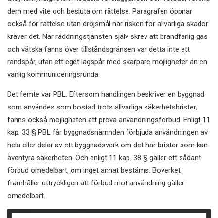
dem med vite och besluta om rättelse. Paragrafen öppnar
också för rättelse utan dröjsmål när risken för allvarliga skador
kräver det. När räddningstjänsten själv skrev att brandfarlig gas
och vätska fanns över tillståndsgränsen var detta inte ett
randspår, utan ett eget lagspår med skarpare möjligheter än en
vanlig kommuniceringsrunda.
Det femte var PBL. Eftersom handlingen beskriver en byggnad
som användes som bostad trots allvarliga säkerhetsbrister,
fanns också möjligheten att pröva användningsförbud. Enligt 11
kap. 33 § PBL får byggnadsnämnden förbjuda användningen av
hela eller delar av ett byggnadsverk om det har brister som kan
äventyra säkerheten. Och enligt 11 kap. 38 § gäller ett sådant
förbud omedelbart, om inget annat bestäms. Boverket
framhåller uttryckligen att förbud mot användning gäller
omedelbart.