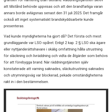
gränsen för hantering utan tillstånd. Räddningstjänsten skrev
att tillstånd behövde uppvisas och att den brandfarliga varan
annars borde avlägsnas senast den 31 juli 2025. Det framgår
också att inget systematiskt brandskyddsarbete kunde
presenteras.
Vad kunde myndigheterna ha gjort då? Det första och mest
grundläggande var LSO-spåret. Enligt 2 kap. 2 § LSO ska ägare
eller nyttjanderättshavare i skälig omfattning hålla utrustning
för släckning och livräddning och vidta de åtgärder som behövs
för att förebygga brand. När räddningstjänsten själv
konstaterade att varning saknades, släckutrustning saknades
och utrymningsväg var blockerad, pekade omständigheterna
rakt in i den bestämmelsen.