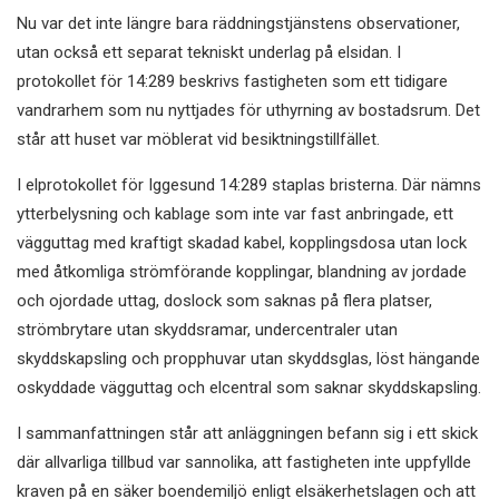
Nu var det inte längre bara räddningstjänstens observationer,
utan också ett separat tekniskt underlag på elsidan. I
protokollet för 14:289 beskrivs fastigheten som ett tidigare
vandrarhem som nu nyttjades för uthyrning av bostadsrum. Det
står att huset var möblerat vid besiktningstillfället.
I elprotokollet för Iggesund 14:289 staplas bristerna. Där nämns
ytterbelysning och kablage som inte var fast anbringade, ett
vägguttag med kraftigt skadad kabel, kopplingsdosa utan lock
med åtkomliga strömförande kopplingar, blandning av jordade
och ojordade uttag, doslock som saknas på flera platser,
strömbrytare utan skyddsramar, undercentraler utan
skyddskapsling och propphuvar utan skyddsglas, löst hängande
oskyddade vägguttag och elcentral som saknar skyddskapsling.
I sammanfattningen står att anläggningen befann sig i ett skick
där allvarliga tillbud var sannolika, att fastigheten inte uppfyllde
kraven på en säker boendemiljö enligt elsäkerhetslagen och att