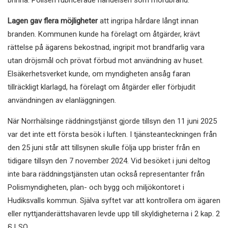
Lagen gav flera möjligheter
att ingripa hårdare långt innan
branden. Kommunen kunde ha förelagt om åtgärder, krävt
rättelse på ägarens bekostnad, ingripit mot brandfarlig vara
utan dröjsmål och prövat förbud mot användning av huset.
Elsäkerhetsverket kunde, om myndigheten ansåg faran
tillräckligt klarlagd, ha förelagt om åtgärder eller förbjudit
användningen av elanläggningen.
När Norrhälsinge räddningstjänst gjorde tillsyn den 11 juni 2025
var det inte ett första besök i luften. I tjänsteanteckningen från
den 25 juni står att tillsynen skulle följa upp brister från en
tidigare tillsyn den 7 november 2024. Vid besöket i juni deltog
inte bara räddningstjänsten utan också representanter från
Polismyndigheten, plan- och bygg och miljökontoret i
Hudiksvalls kommun. Själva syftet var att kontrollera om ägaren
eller nyttjanderättshavaren levde upp till skyldigheterna i 2 kap. 2
§ LSO.