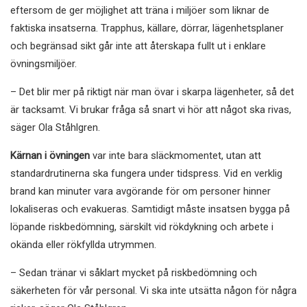
eftersom de ger möjlighet att träna i miljöer som liknar de
faktiska insatserna. Trapphus, källare, dörrar, lägenhetsplaner
och begränsad sikt går inte att återskapa fullt ut i enklare
övningsmiljöer.
– Det blir mer på riktigt när man övar i skarpa lägenheter, så det
är tacksamt. Vi brukar fråga så snart vi hör att något ska rivas,
säger Ola Ståhlgren.
Kärnan i övningen
var inte bara släckmomentet, utan att
standardrutinerna ska fungera under tidspress. Vid en verklig
brand kan minuter vara avgörande för om personer hinner
lokaliseras och evakueras. Samtidigt måste insatsen bygga på
löpande riskbedömning, särskilt vid rökdykning och arbete i
okända eller rökfyllda utrymmen.
– Sedan tränar vi såklart mycket på riskbedömning och
säkerheten för vår personal. Vi ska inte utsätta någon för några