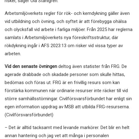
risker, säger Ola Ståhlgren.
Arbetsmiljöverkets regler för rök- och kemdykning gäller även
vid utbildning och övning, och syftet är att förebygga ohälsa
och olycksfall vid arbete i farliga miljöer. Från 2025 har reglerna
samlats i Arbetsmiljöverkets nya föreskriftsstruktur, där
rökdykning ingår i AFS 2023:13 om risker vid vissa typer av
arbeten.
Vid den senaste övningen
deltog även statister från FRG. De
agerade drabbade och skadade personer som skulle hittas,
bedömas och föras ut. FRG är en frivillig resurs som kan
förstärka kommunen när ordinarie resurser inte räcker till vid
större samhällsstörningar. Civilförsvarsförbundet har enligt sin
egen information uppdrag av MSB att utbilda FRG-resurserna.
(Civilförsvarsförbundet)
– Det är alltid tacksamt med levande markörer. Det blir en helt
annan hantering och jag vet att många i personalen