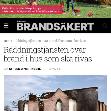
Hem
»
Räddningstjänsten övar brand i hus som ska rivas
Räddningstjänsten övar
brand i hus som ska rivas
AV
ROGER ANDERSSON
2026-06-01