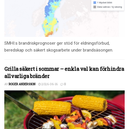
SMHI:s brandriskprognoser ger stöd för eldningsförbud,
beredskap och säkert skogsarbete under brandsäsongen.
Grilla säkert i sommar – enkla val kan förhindra
allvarliga bränder
AV
ROGER ANDERSSON
2026-06-16
0