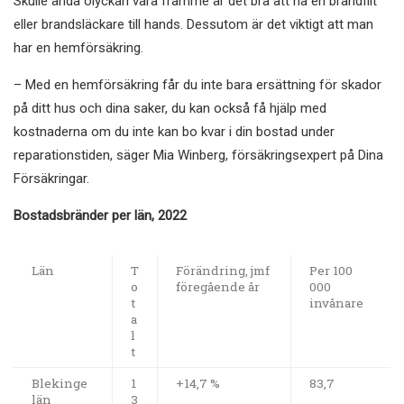
Skulle ändå olyckan vara framme är det bra att ha en brandfilt
eller brandsläckare till hands. Dessutom är det viktigt att man
har en hemförsäkring.
– Med en hemförsäkring får du inte bara ersättning för skador
på ditt hus och dina saker, du kan också få hjälp med
kostnaderna om du inte kan bo kvar i din bostad under
reparationstiden, säger Mia Winberg, försäkringsexpert på Dina
Försäkringar.
Bostadsbränder per län, 2022
Län
T
Förändring, jmf
Per 100
o
föregående år
000
t
invånare
a
l
t
Blekinge
1
+14,7 %
83,7
län
3