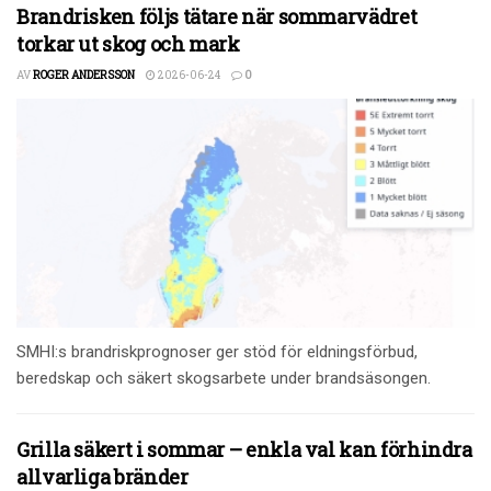
Brandrisken följs tätare när sommarvädret
torkar ut skog och mark
AV
ROGER ANDERSSON
2026-06-24
0
SMHI:s brandriskprognoser ger stöd för eldningsförbud,
beredskap och säkert skogsarbete under brandsäsongen.
Grilla säkert i sommar – enkla val kan förhindra
allvarliga bränder