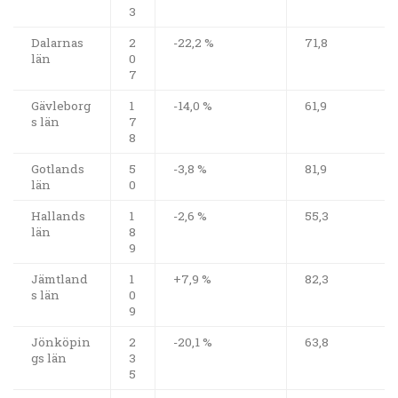
3
Dalarnas
2
-22,2 %
71,8
län
0
7
Gävleborg
1
-14,0 %
61,9
s län
7
8
Gotlands
5
-3,8 %
81,9
län
0
Hallands
1
-2,6 %
55,3
län
8
9
Jämtland
1
+7,9 %
82,3
s län
0
9
Jönköpin
2
-20,1 %
63,8
gs län
3
5