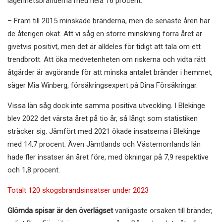
lägenhetsbränderna med hela 16 procent.
– Fram till 2015 minskade bränderna, men de senaste åren har
de återigen ökat. Att vi såg en större minskning förra året är
givetvis positivt, men det är alldeles för tidigt att tala om ett
trendbrott. Att öka medvetenheten om riskerna och vidta rätt
åtgärder är avgörande för att minska antalet bränder i hemmet,
säger Mia Winberg, försäkringsexpert på Dina Försäkringar.
Vissa län såg dock inte samma positiva utveckling. I Blekinge
blev 2022 det värsta året på tio år, så långt som statistiken
sträcker sig. Jämfört med 2021 ökade insatserna i Blekinge
med 14,7 procent. Även Jämtlands och Västernorrlands län
hade fler insatser än året före, med ökningar på 7,9 respektive
och 1,8 procent.
Totalt 120 skogsbrandsinsatser under 2023
Glömda spisar är den överlägset
vanligaste orsaken till bränder,