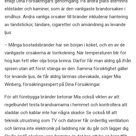
enligt Dina Försäkringars genomgång. På andra plats återfinns
eldstäder och kaminer, som är den vanligaste brandorsaken i
småhus. Andra vanliga orsaker till bränder inkluderar hantering
av tändstickor, tändare, cigaretter och användning av levande
ljus.
– Många bostadsbränder har sin början i köket, och en av de
vanligaste orsakerna är torrkokning. När temperaturen blir för
hög kan fett eller olja börja brinna. Därför får man aldrig gå ifrån
spisen utan att först stänga av den. Samma försiktighet gäller
för levande ljus, de får aldrig lämnas obevakade, säger Mia
Winberg, försäkringsexpert på Dina Försäkringar.
För att förebygga bränder betonar Mia också vikten av att
regelbundet testa brandvarnarna i hemmet och kontrollera att
sladdar och kablar inte har några skador
.
Se också till att
teknisk utrustning som TV och datorer får ordentlig ventilation
och lämna inte elektronik på laddning när du går och lägger dig.