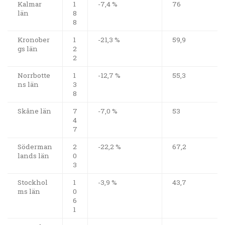
Kalmar
1
-7,4 %
76
län
8
8
Kronober
1
-21,3 %
59,9
gs län
2
2
Norrbotte
1
-12,7 %
55,3
ns län
3
8
Skåne län
7
-7,0 %
53
4
7
Söderman
2
-22,2 %
67,2
lands län
0
3
Stockhol
1
-3,9 %
43,7
ms län
0
6
1