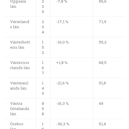
Uppsala
2
-7,8 %
56,6
län
2
5
Värmland
2
-17,1 %
71,9
s län
0
4
Västerbott
1
-16,0 %
55,2
ens län
5
2
Västernor
1
+1,8 %
68,5
rlands län
6
7
Västmanl
1
-21,6 %
51,8
ands län
4
5
Västra
8
-16,3 %
49
Götalands
5
län
8
Örebro
1
-36,3 %
51,4
län
5