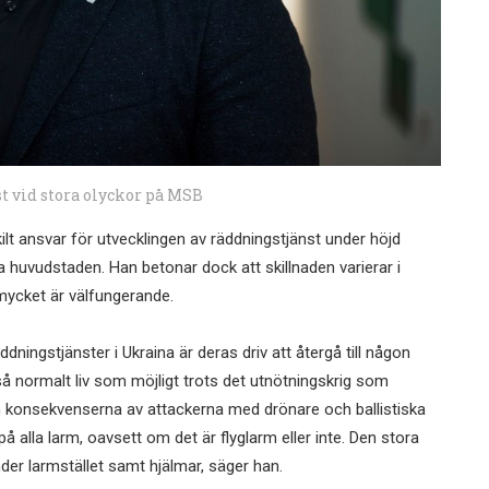
t vid stora olyckor på MSB
lt ansvar för utvecklingen av räddningstjänst under höjd
 huvudstaden. Han betonar dock att skillnaden varierar i
mycket är välfungerande.
dningstjänster i Ukraina är deras driv att återgå till någon
 så normalt liv som möjligt trots det utnötningskrig som
 konsekvenserna av attackerna med drönare och ballistiska
 alla larm, oavsett om det är flyglarm eller inte. Den stora
der larmstället samt hjälmar, säger han.