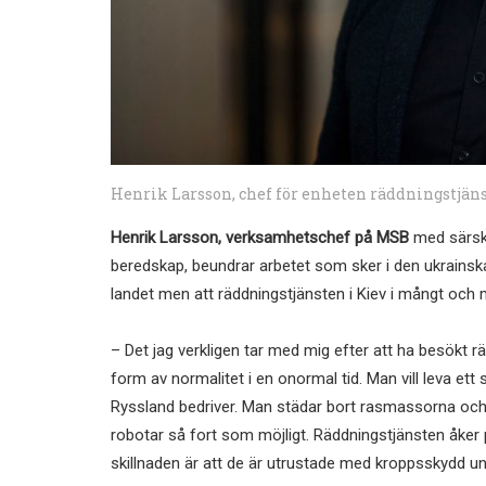
Henrik Larsson, chef för enheten räddningstjäns
Henrik Larsson, verksamhetschef på MSB
med särski
beredskap, beundrar arbetet som sker i den ukrainska
landet men att räddningstjänsten i Kiev i mångt och 
– Det jag verkligen tar med mig efter att ha besökt räd
form av normalitet i en onormal tid. Man vill leva ett
Ryssland bedriver. Man städar bort rasmassorna och
robotar så fort som möjligt. Räddningstjänsten åker på
skillnaden är att de är utrustade med kroppsskydd un