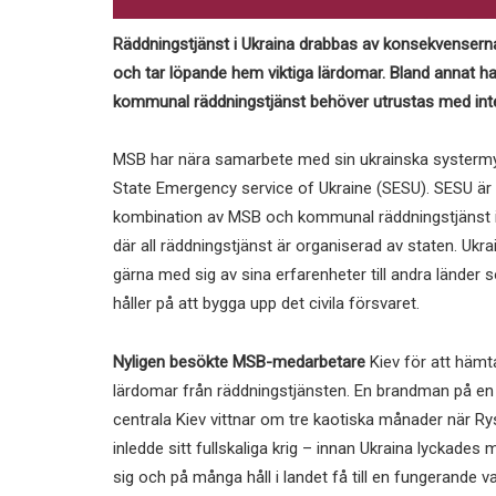
Räddningstjänst i Ukraina drabbas av konsekvenserna 
och tar löpande hem viktiga lärdomar. Bland annat h
kommunal räddningstjänst behöver utrustas med inte
MSB har nära samarbete med sin ukrainska systerm
State Emergency service of Ukraine (SESU). SESU är
kombination av MSB och kommunal räddningstjänst i
där all räddningstjänst är organiserad av staten. Ukra
gärna med sig av sina erfarenheter till andra länder 
håller på att bygga upp det civila försvaret.
Nyligen besökte MSB-medarbetare
Kiev för att häm
lärdomar från räddningstjänsten. En brandman på en 
centrala Kiev vittnar om tre kaotiska månader när R
inledde sitt fullskaliga krig – innan Ukraina lyckades 
sig och på många håll i landet få till en fungerande v