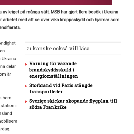
av kriget på många sätt. MSB har gjort flera besök i Ukraina
ar arbetet med att se över vilka kroppsskydd och hjälmar som
nsifierats.
yndighet
Du kanske också vill läsa
 en
 Ukraina
Varning för växande
ina delar
brandskyddsskuld i
som är
energiomställningen
Storbrand vid Paris stängde
transportleder
ta hem
Sverige skickar skopande flygplan till
station i
södra Frankrike
yssland
mobilisera
ardag.