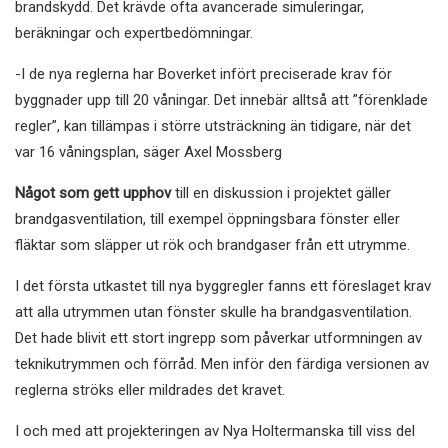
brandskydd. Det krävde ofta avancerade simuleringar,
beräkningar och expertbedömningar.
-I de nya reglerna har Boverket infört preciserade krav för
byggnader upp till 20 våningar. Det innebär alltså att ”förenklade
regler”, kan tillämpas i större utsträckning än tidigare, när det
var 16 våningsplan, säger Axel Mossberg
Något som gett upphov
till en diskussion i projektet gäller
brandgasventilation, till exempel öppningsbara fönster eller
fläktar som släpper ut rök och brandgaser från ett utrymme.
I det första utkastet till nya byggregler fanns ett föreslaget krav
att alla utrymmen utan fönster skulle ha brandgasventilation.
Det hade blivit ett stort ingrepp som påverkar utformningen av
teknikutrymmen och förråd. Men inför den färdiga versionen av
reglerna ströks eller mildrades det kravet.
I och med att projekteringen av Nya Holtermanska till viss del