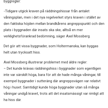
byggregler:
-Tidigare utgick kraven på räddningshissar från antalet
våningsplan, men i det nya regelverket styrs kraven i stället av
den faktiska höjden mellan brandkårens angreppspunkt och den
plats i byggnaden där insats ska ske, alltså en mer
verklighetsförankrad bedömning, säger Axel Mossberg.
Det gör att vissa byggnader, som Holtermanska, kan byggas
helt utan trycksatt hiss.
Axel Mossberg illustrerar problemet med äldre regler:
– Det kunde krävas räddningshiss i byggnader som egentligen
inte var särskilt höga, bara för att de hade många våningar, till
exempel byggnader i sutteräng där angreppsvägen var relativt
hög i huset. Samtidigt kunde höga byggnader utan så många
våningar undgå kravet, trots att det insatsmässigt var rimligt att
ha hiss där.