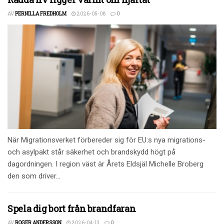
AV
PERNILLA FREDHOLM
2026-05-08
0
När Migrationsverket förbereder sig för EU:s nya migrations-
och asylpakt står säkerhet och brandskydd högt på
dagordningen. I region väst är Årets Eldsjäl Michelle Broberg
den som driver...
Spela dig bort från brandfaran
AV
ROGER ANDERSSON
2026-04-13
0