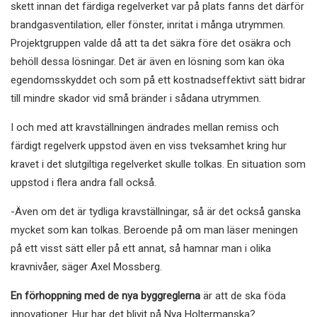
skett innan det färdiga regelverket var på plats fanns det därför
brandgasventilation, eller fönster, inritat i många utrymmen.
Projektgruppen valde då att ta det säkra före det osäkra och
behöll dessa lösningar. Det är även en lösning som kan öka
egendomsskyddet och som på ett kostnadseffektivt sätt bidrar
till mindre skador vid små bränder i sådana utrymmen.
I och med att kravställningen ändrades mellan remiss och
färdigt regelverk uppstod även en viss tveksamhet kring hur
kravet i det slutgiltiga regelverket skulle tolkas. En situation som
uppstod i flera andra fall också.
-Även om det är tydliga kravställningar, så är det också ganska
mycket som kan tolkas. Beroende på om man läser meningen
på ett visst sätt eller på ett annat, så hamnar man i olika
kravnivåer, säger Axel Mossberg.
En förhoppning med de nya byggreglerna
är att de ska föda
innovationer. Hur har det blivit på Nya Holtermanska?