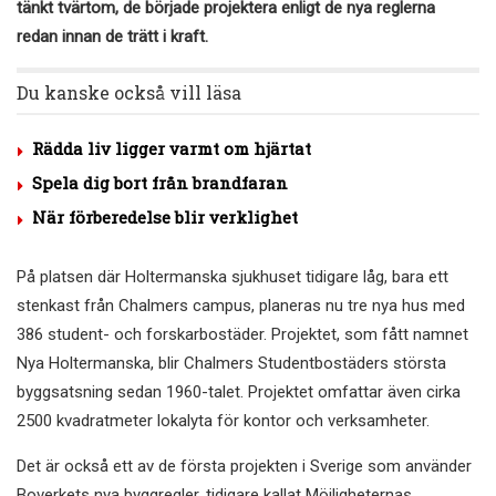
tänkt tvärtom, de började projektera enligt de nya reglerna
redan innan de trätt i kraft.
Du kanske också vill läsa
Rädda liv ligger varmt om hjärtat
Spela dig bort från brandfaran
När förberedelse blir verklighet
På platsen där Holtermanska sjukhuset tidigare låg, bara ett
stenkast från Chalmers campus, planeras nu tre nya hus med
386 student- och forskarbostäder. Projektet, som fått namnet
Nya Holtermanska, blir Chalmers Studentbostäders största
byggsatsning sedan 1960-talet. Projektet omfattar även cirka
2500 kvadratmeter lokalyta för kontor och verksamheter.
Det är också ett av de första projekten i Sverige som använder
Boverkets nya byggregler, tidigare kallat Möjligheternas