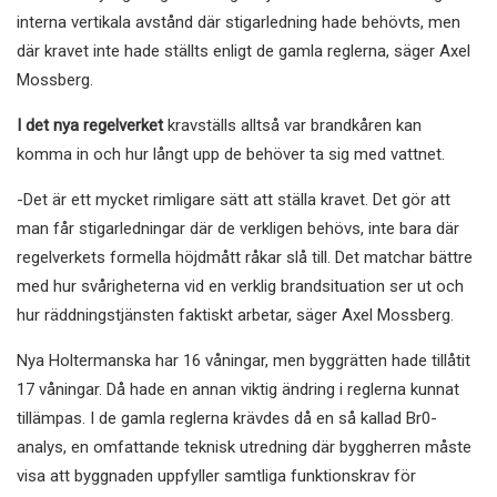
interna vertikala avstånd där stigarledning hade behövts, men
där kravet inte hade ställts enligt de gamla reglerna, säger Axel
Mossberg.
I det nya regelverket
kravställs alltså var brandkåren kan
komma in och hur långt upp de behöver ta sig med vattnet.
-Det är ett mycket rimligare sätt att ställa kravet. Det gör att
man får stigarledningar där de verkligen behövs, inte bara där
regelverkets formella höjdmått råkar slå till. Det matchar bättre
med hur svårigheterna vid en verklig brandsituation ser ut och
hur räddningstjänsten faktiskt arbetar, säger Axel Mossberg.
Nya Holtermanska har 16 våningar, men byggrätten hade tillåtit
17 våningar. Då hade en annan viktig ändring i reglerna kunnat
tillämpas. I de gamla reglerna krävdes då en så kallad Br0-
analys, en omfattande teknisk utredning där byggherren måste
visa att byggnaden uppfyller samtliga funktionskrav för