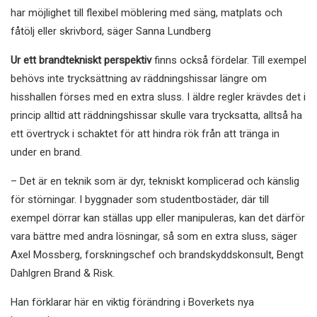
har möjlighet till flexibel möblering med säng, matplats och
fåtölj eller skrivbord, säger Sanna Lundberg
Ur ett brandtekniskt perspektiv
finns också fördelar. Till exempel
behövs inte trycksättning av räddningshissar längre om
hisshallen förses med en extra sluss. I äldre regler krävdes det i
princip alltid att räddningshissar skulle vara trycksatta, alltså ha
ett övertryck i schaktet för att hindra rök från att tränga in
under en brand.
– Det är en teknik som är dyr, tekniskt komplicerad och känslig
för störningar. I byggnader som studentbostäder, där till
exempel dörrar kan ställas upp eller manipuleras, kan det därför
vara bättre med andra lösningar, så som en extra sluss, säger
Axel Mossberg, forskningschef och brandskyddskonsult, Bengt
Dahlgren Brand & Risk.
Han förklarar här en viktig förändring i Boverkets nya