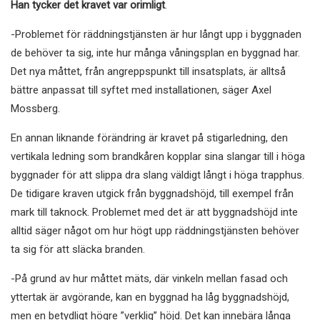
Han tycker det kravet var orimligt
.
-Problemet för räddningstjänsten är hur långt upp i byggnaden
de behöver ta sig, inte hur många våningsplan en byggnad har.
Det nya måttet, från angreppspunkt till insatsplats, är alltså
bättre anpassat till syftet med installationen, säger Axel
Mossberg.
En annan liknande förändring är kravet på stigarledning, den
vertikala ledning som brandkåren kopplar sina slangar till i höga
byggnader för att slippa dra slang väldigt långt i höga trapphus.
De tidigare kraven utgick från byggnadshöjd, till exempel från
mark till taknock. Problemet med det är att byggnadshöjd inte
alltid säger något om hur högt upp räddningstjänsten behöver
ta sig för att släcka branden.
-På grund av hur måttet mäts, där vinkeln mellan fasad och
yttertak är avgörande, kan en byggnad ha låg byggnadshöjd,
men en betydligt högre ”verklig” höjd. Det kan innebära långa