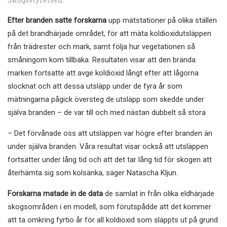
Efter branden satte forskarna
upp mätstationer på olika ställen
på det brandhärjade området, för att mäta koldioxidutsläppen
från trädrester och mark, samt följa hur vegetationen så
småningom kom tillbaka. Resultaten visar att den brända
marken fortsatte att avge koldioxid långt efter att lågorna
slocknat och att dessa utsläpp under de fyra år som
mätningarna pågick översteg de utsläpp som skedde under
själva branden – de var till och med nästan dubbelt så stora
– Det förvånade oss att utsläppen var högre efter branden än
under själva branden. Våra resultat visar också att utsläppen
fortsätter under lång tid och att det tar lång tid för skogen att
återhämta sig som kolsänka, säger Natascha Kljun.
Forskarna matade in de data
de samlat in från olika eldhärjade
skogsområden i en modell, som förutspådde att det kommer
att ta omkring fyrtio år för all koldioxid som släppts ut på grund