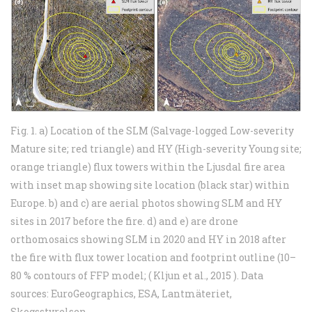
Fig. 1. a) Location of the SLM (Salvage-logged Low-severity
Mature site; red triangle) and HY (High-severity Young site;
orange triangle) flux towers within the Ljusdal fire area
with inset map showing site location (black star) within
Europe. b) and c) are aerial photos showing SLM and HY
sites in 2017 before the fire. d) and e) are drone
orthomosaics showing SLM in 2020 and HY in 2018 after
the fire with flux tower location and footprint outline (10–
80 % contours of FFP model; ( Kljun et al., 2015 ). Data
sources: EuroGeographics, ESA, Lantmäteriet,
Skogsstyrelsen.