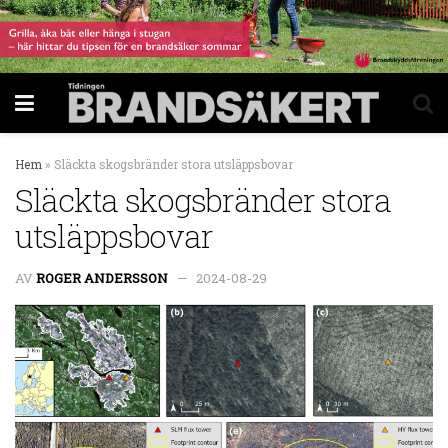
Hem
»
Släckta skogsbränder stora utsläppsbovar
Släckta skogsbränder stora
utsläppsbovar
AV
ROGER ANDERSSON
2024-08-29