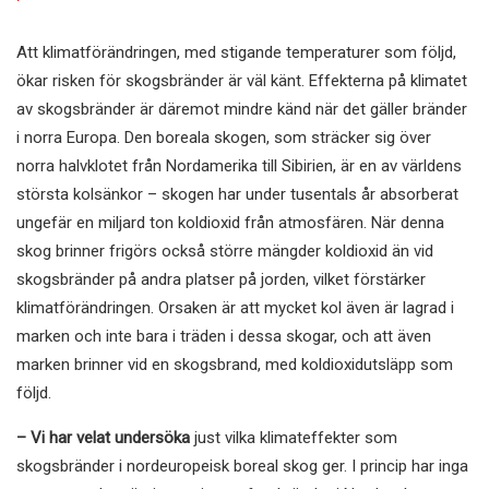
Att klimatförändringen, med stigande temperaturer som följd,
ökar risken för skogsbränder är väl känt. Effekterna på klimatet
av skogsbränder är däremot mindre känd när det gäller bränder
i norra Europa. Den boreala skogen, som sträcker sig över
norra halvklotet från Nordamerika till Sibirien, är en av världens
största kolsänkor – skogen har under tusentals år absorberat
ungefär en miljard ton koldioxid från atmosfären. När denna
skog brinner frigörs också större mängder koldioxid än vid
skogsbränder på andra platser på jorden, vilket förstärker
klimatförändringen. Orsaken är att mycket kol även är lagrad i
marken och inte bara i träden i dessa skogar, och att även
marken brinner vid en skogsbrand, med koldioxidutsläpp som
följd.
– Vi har velat undersöka
just vilka klimateffekter som
skogsbränder i nordeuropeisk boreal skog ger. I princip har inga