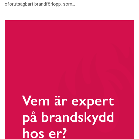
oförutsägbart brandförlopp, som...