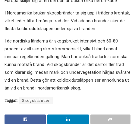
Europa skiljer sig åt en del och är också olika beforskade.
I Nordamerika brukar skogsbränder ta sig upp i trädens krontak,
vilket leder till att många träd dör. Vid sådana bränder sker de
flesta koldioxidutsläppen under själva branden.
I de nordiska länderna är skogsbruket intensivt och 60-80
procent av all skog sköts kommersiellt, vilket bland annat
innebär regelbunden gallring. Man har också trädarter som ska
kunna motstå brand. Vid skogsbränder är det därför fler träd
som klarar sig, medan mark och undervegetation härjas svårare
vid en brand. Detta gör att koldioxidutsläppen ser annorlunda ut
än vid en brand i nordamerikansk skog.
Taggar:
Skogsbränder