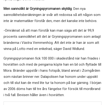
Men sannolikt är Gryningspyromanen skyldig
. Den nya
sannolikhetsberäkningen är svår att redovisa så att någon som
inte är matematiker förstår den, men det kanske inte behövs.
-Omräknat så att man förstår kan man säga att det är 99,9
procents sannolikhet att det är Gryningspyromanen som anlagt
bränderna i Västra Vemmenhög. Att det inte är han är som att
vinna på Lotto med en enkelrad, säger David Widlund.
Gryningspyromanen fick 100 000 i skadestånd när han friades i
hovrätten och med de pengarna köpte han en bil och flyttade till
Mora. Bränder uppstår i hans fotspår, bland annat i Zorngården
som nästan brinner ner. Dalapolisen har honom under uppsikt
och till slut kan de med lite tur ta honom på bar gärning. I början
av 2006 döms han till tre års fängelse för försök till mordbrand
i två fall. Bevisen håller även i hovrätten.