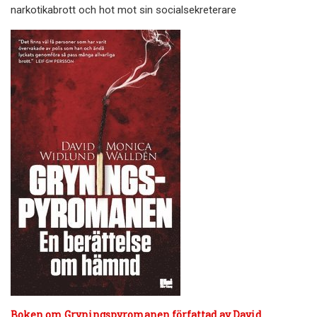
narkotikabrott och hot mot sin socialsekreterare
Boken om Gryningspyromanen författad av David