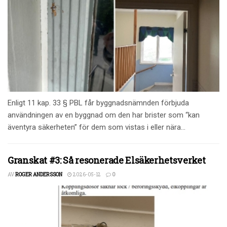
Enligt 11 kap. 33 § PBL får byggnadsnämnden förbjuda
användningen av en byggnad om den har brister som “kan
äventyra säkerheten” för dem som vistas i eller nära...
Granskat #3: Så resonerade Elsäkerhetsverket
AV
ROGER ANDERSSON
2026-05-12
0