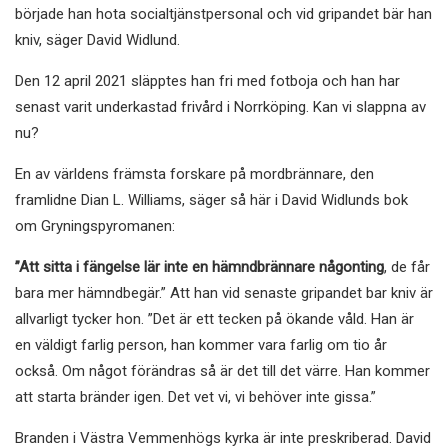
började han hota socialtjänstpersonal och vid gripandet bär han
kniv, säger David Widlund.
Den 12 april 2021 släpptes han fri med fotboja och han har
senast varit underkastad frivård i Norrköping. Kan vi slappna av
nu?
En av världens främsta forskare på mordbrännare, den
framlidne Dian L. Williams, säger så här i David Widlunds bok
om Gryningspyromanen:
”Att sitta i fängelse lär inte en hämndbrännare någonting
, de får
bara mer hämndbegär.” Att han vid senaste gripandet bar kniv är
allvarligt tycker hon. ”Det är ett tecken på ökande våld. Han är
en väldigt farlig person, han kommer vara farlig om tio år
också. Om något förändras så är det till det värre. Han kommer
att starta bränder igen. Det vet vi, vi behöver inte gissa.”
Branden i Västra Vemmenhögs kyrka är inte preskriberad. David