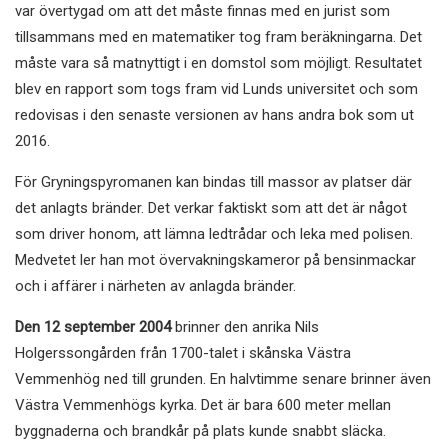
var övertygad om att det måste finnas med en jurist som
tillsammans med en matematiker tog fram beräkningarna. Det
måste vara så matnyttigt i en domstol som möjligt. Resultatet
blev en rapport som togs fram vid Lunds universitet och som
redovisas i den senaste versionen av hans andra bok som ut
2016.
För Gryningspyromanen kan bindas till massor av platser där
det anlagts bränder. Det verkar faktiskt som att det är något
som driver honom, att lämna ledtrådar och leka med polisen.
Medvetet ler han mot övervakningskameror på bensinmackar
och i affärer i närheten av anlagda bränder.
Den 12 september 2004
brinner den anrika Nils
Holgerssongården från 1700-talet i skånska Västra
Vemmenhög ned till grunden. En halvtimme senare brinner även
Västra Vemmenhögs kyrka. Det är bara 600 meter mellan
byggnaderna och brandkår på plats kunde snabbt släcka.