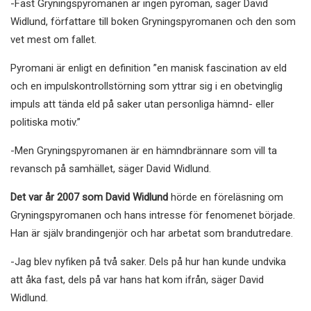
-Fast Gryningspyromanen är ingen pyroman, säger David
Widlund, författare till boken Gryningspyromanen och den som
vet mest om fallet.
Pyromani är enligt en definition ”en manisk fascination av eld
och en impulskontrollstörning som yttrar sig i en obetvinglig
impuls att tända eld på saker utan personliga hämnd- eller
politiska motiv.”
-Men Gryningspyromanen är en hämndbrännare som vill ta
revansch på samhället, säger David Widlund.
Det var år 2007 som David Widlund
hörde en föreläsning om
Gryningspyromanen och hans intresse för fenomenet började.
Han är själv brandingenjör och har arbetat som brandutredare.
-Jag blev nyfiken på två saker. Dels på hur han kunde undvika
att åka fast, dels på var hans hat kom ifrån, säger David
Widlund.