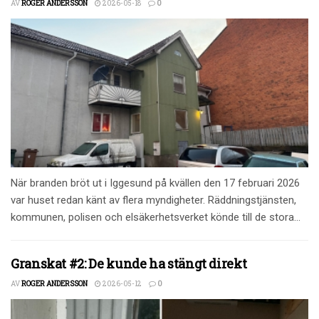
AV
ROGER ANDERSSON
2026-05-18
0
När branden bröt ut i Iggesund på kvällen den 17 februari 2026
var huset redan känt av flera myndigheter. Räddningstjänsten,
kommunen, polisen och elsäkerhetsverket könde till de stora...
Granskat #2: De kunde ha stängt direkt
AV
ROGER ANDERSSON
2026-05-12
0