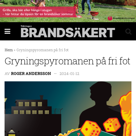
Hem
»
Gryningspyromanen på fri fot
Gryningspyromanen på fri fot
AV
ROGER ANDERSSON
2024-01-12