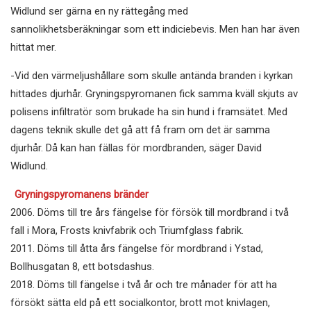
Widlund ser gärna en ny rättegång med
sannolikhetsberäkningar som ett indiciebevis. Men han har även
hittat mer.
-Vid den värmeljushållare som skulle antända branden i kyrkan
hittades djurhår. Gryningspyromanen fick samma kväll skjuts av
polisens infiltratör som brukade ha sin hund i framsätet. Med
dagens teknik skulle det gå att få fram om det är samma
djurhår. Då kan han fällas för mordbranden, säger David
Widlund.
Gryningspyromanens bränder
2006. Döms till tre års fängelse för försök till mordbrand i två
fall i Mora, Frosts knivfabrik och Triumfglass fabrik.
2011. Döms till åtta års fängelse för mordbrand i Ystad,
Bollhusgatan 8, ett botsdashus.
2018. Döms till fängelse i två år och tre månader för att ha
försökt sätta eld på ett socialkontor, brott mot knivlagen,