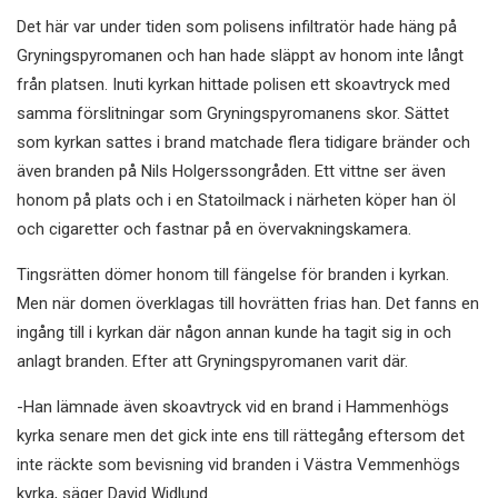
Det här var under tiden som polisens infiltratör hade häng på
Gryningspyromanen och han hade släppt av honom inte långt
från platsen. Inuti kyrkan hittade polisen ett skoavtryck med
samma förslitningar som Gryningspyromanens skor. Sättet
som kyrkan sattes i brand matchade flera tidigare bränder och
även branden på Nils Holgerssongråden. Ett vittne ser även
honom på plats och i en Statoilmack i närheten köper han öl
och cigaretter och fastnar på en övervakningskamera.
Tingsrätten dömer honom till fängelse för branden i kyrkan.
Men när domen överklagas till hovrätten frias han. Det fanns en
ingång till i kyrkan där någon annan kunde ha tagit sig in och
anlagt branden. Efter att Gryningspyromanen varit där.
-Han lämnade även skoavtryck vid en brand i Hammenhögs
kyrka senare men det gick inte ens till rättegång eftersom det
inte räckte som bevisning vid branden i Västra Vemmenhögs
kyrka, säger David Widlund.