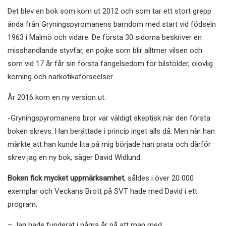
Det blev en bok som kom ut 2012 och som tar ett stort grepp
ända från Gryningspyromanens barndom med start vid födseln
1963 i Malmö och vidare. De första 30 sidorna beskriver en
misshandlande styvfar, en pojke som blir alltmer vilsen och
som vid 17 år får sin första fängelsedom för bilstölder, olovlig
körning och narkotikaförseelser.
År 2016 kom en ny version ut.
-Gryningspyromanens bror var väldigt skeptisk när den första
boken skrevs. Han berättade i princip inget alls då. Men när han
märkte att han kunde lita på mig började han prata och därför
skrev jag en ny bok, säger David Widlund.
Boken fick mycket uppmärksamhet
, såldes i över 20 000
exemplar och Veckans Brott på SVT hade med David i ett
program.
– Jag hade funderat i några år på att man med