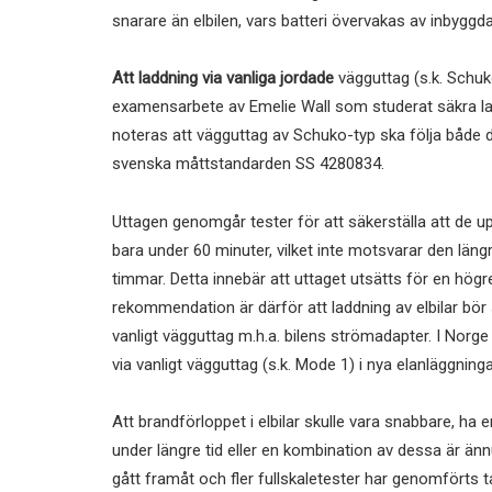
snarare än elbilen, vars batteri övervakas av inbygg
Att laddning via vanliga jordade
vägguttag (s.k. Schuk
examensarbete av Emelie Wall som studerat säkra la
noteras att vägguttag av Schuko-typ ska följa både 
svenska måttstandarden SS 4280834.
Uttagen genomgår tester för att säkerställa att de 
bara under 60 minuter, vilket inte motsvarar den längr
timmar. Detta innebär att uttaget utsätts för en högr
rekommendation är därför att laddning av elbilar bö
vanligt vägguttag m.h.a. bilens strömadapter. I Norge
via vanligt vägguttag (s.k. Mode 1) i nya elanläggning
Att brandförloppet i elbilar skulle vara snabbare, ha
under längre tid eller en kombination av dessa är än
gått framåt och fler fullskaletester har genomförts tal