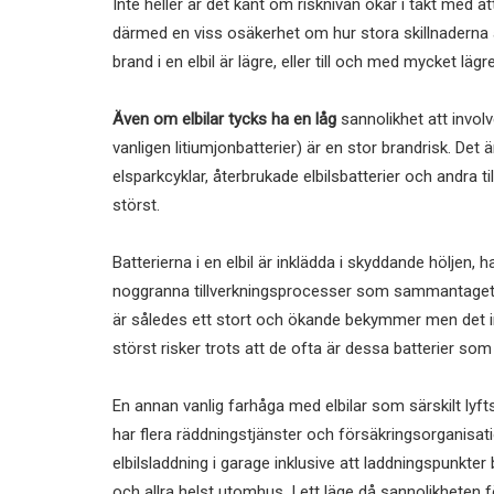
Inte heller är det känt om risknivån ökar i takt med at
därmed en viss osäkerhet om hur stora skillnaderna är
brand i en elbil är lägre, eller till och med mycket läg
Även om elbilar tycks ha en låg
sannolikhet att involv
vanligen litiumjonbatterier) är en stor brandrisk. Det 
elsparkcyklar, återbrukade elbilsbatterier och andra 
störst.
Batterierna i en elbil är inklädda i skyddande hölje
noggranna tillverkningsprocesser som sammantaget bidr
är således ett stort och ökande bekymmer men det inn
störst risker trots att de ofta är dessa batterier som
En annan vanlig farhåga med elbilar som särskilt lyf
har flera räddningstjänster och försäkringsorgani
elbilsladdning i garage inklusive att laddningspunkter
och allra helst utomhus. I ett läge då sannolikheten