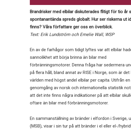
Brandrisker med elbilar diskuterades flitigt för tio 
spontanantända spreds globalt. Hur ser riskerna ut id
finns? Våra författare ger oss en överblick.
Text: Erik Lundström och Emelie Wall, WSP
En av de farhågor som tidigt lyftes var att elbilar had
sannolikhet att börja brinna än bilar med
förbränningsmotorer. Denna fråga har sedermera un
på flera håll, bland annat av RISE i Norge, som är det 
världen med högst andel elbilar per capita. Utifrån en
genomgång av norsk och internationella statistik not
att det inte finns några indikationer på att elbilar skul
oftare än bilar med förbränningsmotorer.
En sammanställning av bränder i elfordon i Sverige
(MSB), visar i sin tur på att bränder i el eller el-/hyb