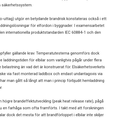
da säkerhetssystem.
o-uttag) utgör en betydande brandrisk konstateras också i ett
ddningslösningar för elfordon i byggnader. I examensarbetet
den internationella produktstandarden IEC 60884-1 och den
uppfyller gällande krav. Temperatutesterna genomförs dock
e laddningstiden för elbilar som vanligtvis pågår under flera
e belastning än vad det är konstruerat för. Elsäkerhetsverkets
r ske via fast monterad laddbox och endast undantagsvis via
 har man gått så långt att man i princip förbjudit hemladdning
ar.
 en högre brandeffektutveckling (peak heat release rate), pågå
nu en farhåga som ofta framförts. I takt med att forskningen
ar dock det mesta för att brandförloppet i elbilar inte skiljer