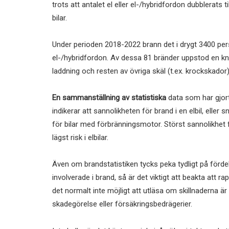
trots att antalet el eller el-/hybridfordon dubblerats 
bilar.
Under perioden 2018-2022 brann det i drygt 3400 perso
el-/hybridfordon. Av dessa 81 bränder uppstod en knap
laddning och resten av övriga skäl (t.ex. krockskador)
En sammanställning av statistiska
data som har gjor
indikerar att sannolikheten för brand i en elbil, eller s
för bilar med förbränningsmotor. Störst sannolikhet fö
lägst risk i elbilar.
Även om brandstatistiken tycks peka tydligt på fördel
involverade i brand, så är det viktigt att beakta att r
det normalt inte möjligt att utläsa om skillnaderna 
skadegörelse eller försäkringsbedrägerier.