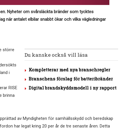
år sen. Nyheter om svårsläckta bränder som tycktes
ag när antalet elbilar snabbt ökar och vilka vägledningar
e större
Du kanske också vill läsa
dersökts
Kompletterar med nya branschregler
land i
Branschens förslag för batteribränder
Digital brandskyddsmodell i ny rapport
erar RISE
le brinna
, upprättad av Myndigheten för samhällsskydd och beredskap
ridfordon har legat kring 20 per år de tre senaste åren. Detta