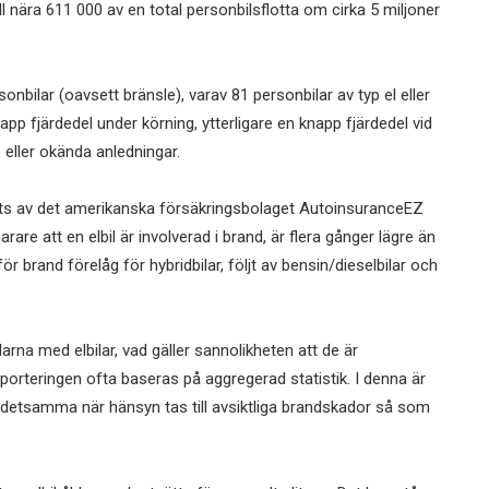
till nära 611 000 av en total personbilsflotta om cirka 5 miljoner
nbilar (oavsett bränsle), varav 81 personbilar av typ el eller
p fjärdedel under körning, ytterligare en knapp fjärdedel vid
 eller okända anledningar.
ts av det amerikanska försäkringsbolaget AutoinsuranceEZ
narare att en elbil är involverad i brand, är flera gånger lägre än
r brand förelåg för hybridbilar, följt av bensin/dieselbilar och
arna med elbilar, vad gäller sannolikheten att de är
apporteringen ofta baseras på aggregerad statistik. I denna är
är detsamma när hänsyn tas till avsiktliga brandskador så som