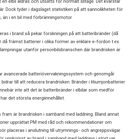
t en elbil åldras och utsätts för normalt slitage. Det kvarstår
. Dock tyder i dagsläget statistiken på att sannolikheten för
re, än i en bil med förbränningsmotor.
eras i brand så pekar forskningen på att batteribränder (då
är då främst batterier i olika former av enklare e-fordon t.ex.
tillämpningar utanför personbilsbranschen där brandrisken är
n, har avancerade batteriövervakningssystem och genomgår
ar till att reducera brandrisken. Bränder i litiumjonbatterier
ebär inte att det är batteribränder i elbilar som medför
 har det största energiinnehållet.
ts fram är brandrisken i samband med laddning. Bland annat
sationer upprättat PM med råd och rekommendationer om
 bör placeras i anslutning till utrymnings- och angreppsvägar
 för uppkomst av brand i samband med laddning i stort var