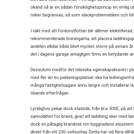
okänd så är en sådan försiktighetsprincip en rimlig u
risker begränsas, så som släckproblematiken och bildan
I takt med att fordonsflottan blir alltmer elektrifierad, 
rekommenderade lösningarna, att placera laddningspunk
andelen elbilar både blivit mycket större på senare å
det i dagens garage antagligen finns en betydande and
Dessutom medför det tekniska egenskapskravet i pl
med fler än tio parkeringsplatser ska ha ledningsinfra
många fastighetsägare ännu längre och installerar l
ökande efterfrågan.
Lyckligtvis pekar dock statistik, från bl.a. RISE, på 
sannolikhet för brand, givet att laddning sker med läm
dock en påtaglig brandrisk om byggnadens elsystem ä
direkt från ett 230-voltsuttag. Detta har vid flera till