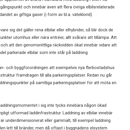
tgångspunkt och innebär även att flera övriga elbilsrelaterade
det av giftiga gaser (i form av bl.a. väteklorid).
vare sig det gäller rena elbilar eller elhybrider, så blir dock de
ter utomhus eller nära entréer, allt svårare att tillämpa. Att
r och att den genomsnittliga räckvidden ökat innebär vidare att
el parkerade elbilar som inte står på laddning.
an- och byggförordningen att exempelvis nya flerbostadshus
struktur framdragen till alla parkeringsplatser. Redan nu går
addningspunkter på samtliga parkeringsplatser för att möta en
att laddningsmomentet i sig inte tycks innebära någon ökad
pligt utformad laddinfrastruktur. Laddning av elbilar innebär
r underdimensionerat eller gammalt, till exempel laddning
fällen lett till bränder, men då oftast i byggnadens elsystem