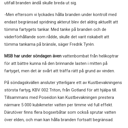
utifall branden ändå skulle breda ut sig.
-Men eftersom vi lyckades hålla branden under kontroll med
endast begränsad spridning akterut blev det aldrig aktuellt att
tömma fartygets tankar. Med tanke på branden och de
väderförhållande som rådde, skulle det varit riskabelt att
tömma tankarna på bränsle, säger Fredrik Tyrén.
MSB har under söndagen även
vattenbombat från helikoptrar
för att bättre kunna nå den brinnande lasten i mitten på
fartyget, men det är svårt att träffa rätt på grund av vinden.
På söndagskvällen ansluter ytterligare ett av Kustbevakningens
största fartyg, KBV 002 Triton, från Gotland för att hjälpa till.
Tillsammans med Poseidon kan Kustbevakningen prestera
närmare 5 000 kubikmeter vatten per timme vid full effekt.
Därutöver finns flera bogserbåtar som också sprutar vatten
över elden, och man kan hålla branden fortsatt begränsad.