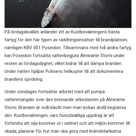
På lördagskvällen anländer ett av Kustbevakningens bästa
fartyg för den här typen av räddningsinsatser till brandplatsen;
nämligen KBV 001 Poseidon. Tillsammans med två andra fartyg
kan Poseidon fortsätta vattenbegjuta Almirante Storni under
resten av lördagsdygnet, vilket bidrar till att dämpa branden.
Under natten hjälper Polisens helikopter till att dokumentera
brandens spridning.
Under söndagen fortsätter arbetet med att pumpa
vattenmängder över den brinnande virkeslasten på Almirante
Storni. Branden är svårsläckt men man lyckas ändå begränsa
den. Kustbevakningen, vars huvudsakliga uppdrag är att
förhindra att olja kommer ut i vattnet och att miljön kommer till
skada, planerar för hur man ska göra med bränsletankarna