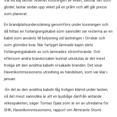
Väl vid kaj sköter rederiet lossningen av virket, vattnar det som
glöder, lastar sedan upp virket på en pråm och allt går precis
som planerat.
En brandplatsundersökning genomförs under lossningen och
då hittas en förlängningskabel som sannolikt var resterna av en
kabel som använts till belysning vid lastningen i Orrskär och
som glömdes kvar. När fartyget lämnade kajen slets
förlängningskabeln av och lämnades strömförande. Och
eftersom andra brandorsaker kunnat uteslutas är det mest
troliga att den avslitna kabeln orsakade branden. Det visar
Haverikommissionens utredning av händelsen, som var klar i
januari.
-En del av den avslitna kabeln låg troligen klämd under lasten,
så det mest sannolika är att en ljusbåge därifrån antände
virkespaketen, säger Tomas Ojala som är en av utredarna för
SHK, Haverikommissionens, rapport om Almirante Storni.