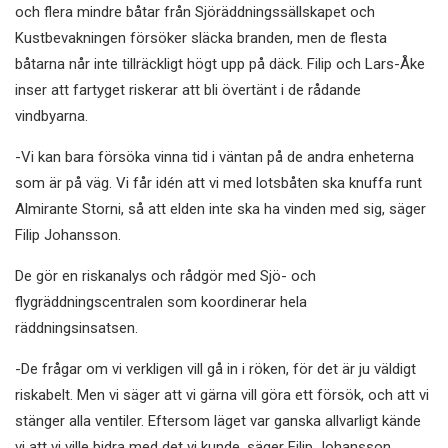
och flera mindre båtar från Sjöräddningssällskapet och
Kustbevakningen försöker släcka branden, men de flesta
båtarna når inte tillräckligt högt upp på däck. Filip och Lars-Åke
inser att fartyget riskerar att bli övertänt i de rådande
vindbyarna.
-Vi kan bara försöka vinna tid i väntan på de andra enheterna
som är på väg. Vi får idén att vi med lotsbåten ska knuffa runt
Almirante Storni, så att elden inte ska ha vinden med sig, säger
Filip Johansson.
De gör en riskanalys och rådgör med Sjö- och
flygräddningscentralen som koordinerar hela
räddningsinsatsen.
-De frågar om vi verkligen vill gå in i röken, för det är ju väldigt
riskabelt. Men vi säger att vi gärna vill göra ett försök, och att vi
stänger alla ventiler. Eftersom läget var ganska allvarligt kände
vi att vi ville bidra med det vi kunde, säger Filip Johansson.