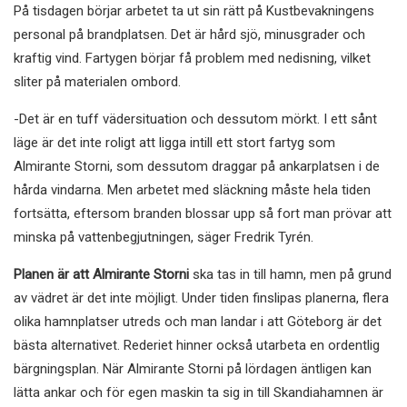
På tisdagen börjar arbetet ta ut sin rätt på Kustbevakningens
personal på brandplatsen. Det är hård sjö, minusgrader och
kraftig vind. Fartygen börjar få problem med nedisning, vilket
sliter på materialen ombord.
-Det är en tuff vädersituation och dessutom mörkt. I ett sånt
läge är det inte roligt att ligga intill ett stort fartyg som
Almirante Storni, som dessutom draggar på ankarplatsen i de
hårda vindarna. Men arbetet med släckning måste hela tiden
fortsätta, eftersom branden blossar upp så fort man prövar att
minska på vattenbegjutningen, säger Fredrik Tyrén.
Planen är att Almirante Storni
ska tas in till hamn, men på grund
av vädret är det inte möjligt. Under tiden finslipas planerna, flera
olika hamnplatser utreds och man landar i att Göteborg är det
bästa alternativet. Rederiet hinner också utarbeta en ordentlig
bärgningsplan. När Almirante Storni på lördagen äntligen kan
lätta ankar och för egen maskin ta sig in till Skandiahamnen är