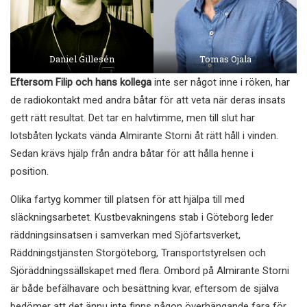
Daniel Gillesén
Tomas Ojala
Eftersom Filip och hans kollega
inte ser något inne i röken, har
de radiokontakt med andra båtar för att veta när deras insats
gett rätt resultat. Det tar en halvtimme, men till slut har
lotsbåten lyckats vända Almirante Storni åt rätt håll i vinden.
Sedan krävs hjälp från andra båtar för att hålla henne i
position.
Olika fartyg kommer till platsen för att hjälpa till med
släckningsarbetet. Kustbevakningens stab i Göteborg leder
räddningsinsatsen i samverkan med Sjöfartsverket,
Räddningstjänsten Storgöteborg, Transportstyrelsen och
Sjöräddningssällskapet med flera. Ombord på Almirante Storni
är både befälhavare och besättning kvar, eftersom de själva
bedömer att det ännu inte finns någon överhängande fara för