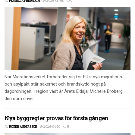
AV
PERNILLA FREDHOLM
2026-05-08
0
När Migrationsverket förbereder sig för EU:s nya migrations-
och asylpakt står säkerhet och brandskydd högt på
dagordningen. I region väst är Årets Eldsjäl Michelle Broberg
den som driver...
Nya byggregler provas för första gången
AV
ROGER ANDERSSON
2026-04-10
0