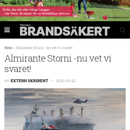
Hem
»
Almirante Storni -nu vet vi svaret!
Almirante Storni -nu vet vi
svaret!
AV
EXTERN SKRIBENT
2023-10-22