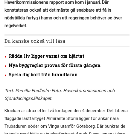
Haverikommissionens rapport som kom i januari. Där
konstateras också att det måste gå snabbare att få in
nödställda fartyg i hamn och att regeringen behöver se över
regelverket.
Du kanske också vill läsa
Rädda liv ligger varmt om hjärtat
Nya byggregler provas för första gången
Spela dig bort från brandfaran
Text: Pernilla Fredholm Foto: Haverikommissionen och
Sjöräddningssällskapet.
Klockan är strax efter två lördagen den 4 december. Det Liberia-
flaggade lastfartyget Almirante Storni ligger för ankar nära
Trubaduren söder om Vinga utanför Göteborg. Där bunkrar de
bränsle med hjälp av bunkerfartyget Amak-Swan, innan vidare