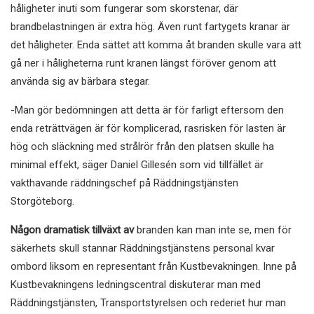
håligheter inuti som fungerar som skorstenar, där
brandbelastningen är extra hög. Även runt fartygets kranar är
det håligheter. Enda sättet att komma åt branden skulle vara att
gå ner i håligheterna runt kranen längst föröver genom att
använda sig av bärbara stegar.
-Man gör bedömningen att detta är för farligt eftersom den
enda reträttvägen är för komplicerad, rasrisken för lasten är
hög och släckning med strålrör från den platsen skulle ha
minimal effekt, säger Daniel Gillesén som vid tillfället är
vakthavande räddningschef på Räddningstjänsten
Storgöteborg.
Någon dramatisk tillväxt av
branden kan man inte se, men för
säkerhets skull stannar Räddningstjänstens personal kvar
ombord liksom en representant från Kustbevakningen. Inne på
Kustbevakningens ledningscentral diskuterar man med
Räddningstjänsten, Transportstyrelsen och rederiet hur man