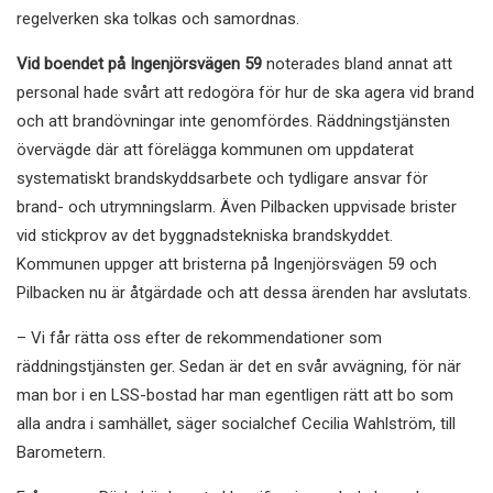
regelverken ska tolkas och samordnas.
Vid boendet på Ingenjörsvägen 59
noterades bland annat att
personal hade svårt att redogöra för hur de ska agera vid brand
och att brandövningar inte genomfördes. Räddningstjänsten
övervägde där att förelägga kommunen om uppdaterat
systematiskt brandskyddsarbete och tydligare ansvar för
brand- och utrymningslarm. Även Pilbacken uppvisade brister
vid stickprov av det byggnadstekniska brandskyddet.
Kommunen uppger att bristerna på Ingenjörsvägen 59 och
Pilbacken nu är åtgärdade och att dessa ärenden har avslutats.
– Vi får rätta oss efter de rekommendationer som
räddningstjänsten ger. Sedan är det en svår avvägning, för när
man bor i en LSS-bostad har man egentligen rätt att bo som
alla andra i samhället, säger socialchef Cecilia Wahlström, till
Barometern.