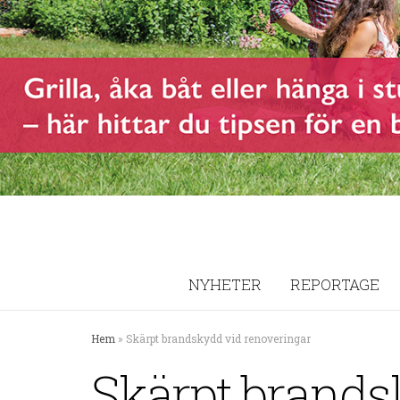
NYHETER
REPORTAGE
Hem
»
Skärpt brandskydd vid renoveringar
Skärpt brands