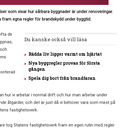
r som visar hur sårbara byggnader är under renoveringar.
a fram egna regler för brandskydd under byggtid.
ofta de
Du kanske också vill läsa
öppnas,
 och
Rädda liv ligger varmt om hjärtat
tens
Nya byggregler provas för första
gången
ioriterad
Spela dig bort från brandfaran
lan hur vi arbetar i normal drift och hur man arbetar under
nde åtgärder, och det är just då vi behöver vara som mest på
tens fastighetsverk.
re tog Statens fastighetsverk fram en egen rutin med regler