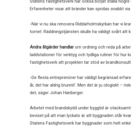
Statens fastighetsverk har också börjat ställa högre 
Erfarenheter visar att bränder kan spridas snabbt via
-När vi nu ska renovera Riddarholmskyrkan har vi kravs
tornet. Räddningstjänsten skulle ha väldigt svårt att k
Andra åtgärder handlar
om ordning och reda på arbets
laddstationer för verktyg och tydliga rutiner för hur 
fastighetsverk att projekten tar stöd av brandkonsult
-De flesta entreprenörer har väldigt begränsad erfare
år, det har aldrig brunnit’. Men det är ju ologiskt – ri
det, säger Johan Hanberger.
Arbetet med brandskydd under byggtid är otacksamt
beviset på att man lyckats är att byggnaden står kv
Statens Fastighetsverk har byggnader som helt enkelt 