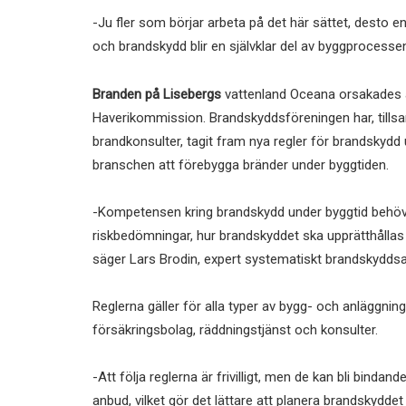
-Ju fler som börjar arbeta på det här sättet, desto en
och brandskydd blir en självklar del av byggprocesse
Branden på Lisebergs
vattenland Oceana orsakades av
Haverikommission. Brandskyddsföreningen har, tills
brandkonsulter, tagit fram nya regler för brandskydd
branschen att förebygga bränder under byggtiden.
-Kompetensen kring brandskydd under byggtid behöver
riskbedömningar, hur brandskyddet ska upprätthållas 
säger Lars Brodin, expert systematiskt brandskydds
Reglerna gäller för alla typer av bygg- och anläggnings
försäkringsbolag, räddningstjänst och konsulter.
-Att följa reglerna är frivilligt, men de kan bli bin
anbud, vilket gör det lättare att planera brandskyddet