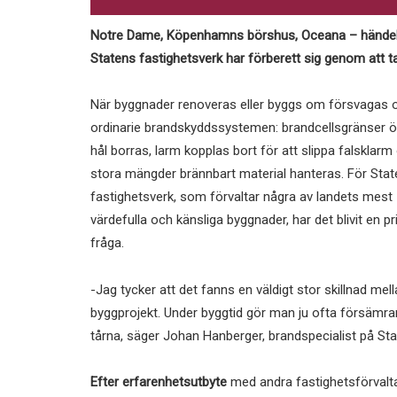
Notre Dame, Köpenhamns börshus, Oceana – händelse
Statens fastighetsverk har förberett sig genom att t
När byggnader renoveras eller byggs om försvagas 
ordinarie brandskyddssystemen: brandcellsgränser 
hål borras, larm kopplas bort för att slippa falsklarm
stora mängder brännbart material hanteras. För Sta
fastighetsverk, som förvaltar några av landets mest
värdefulla och känsliga byggnader, har det blivit en pr
fråga.
-Jag tycker att det fanns en väldigt stor skillnad mel
byggprojekt. Under byggtid gör man ju ofta försämra
tårna, säger Johan Hanberger, brandspecialist på Sta
Efter erfarenhetsutbyte
med andra fastighetsförvalta