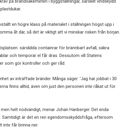
krav på brandsäkerheten i byggställningar, särskilt vindskydd.
 plastdukar.
tällt en högre klass på materialet i ställningen högst upp i
omma åt där, så det är viktigt att vi minskar risken från början.
platsen: särskilda containrar för brännbart avfall, säkra
kablar och temporär el får dras. Dessutom vill Statens
er som gör kontroller och ger råd.
nhet av inträffade bränder. Många säger: ’Jag har jobbat i 30
skerna finns alltid, även om just den personen inte råkat ut för
 men helt nödvändigt, menar Johan Hanberger. Det enda
ar. Samtidigt är det en ren egendomsskyddsfråga, eftersom
inte får brinna ner.