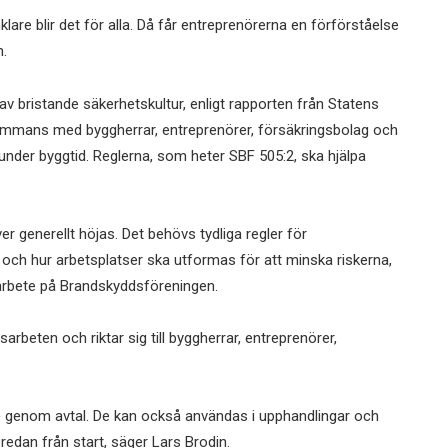
klare blir det för alla. Då får entreprenörerna en förförståelse
n.
 bristande säkerhetskultur, enligt rapporten från Statens
ammans med byggherrar, entreprenörer, försäkringsbolag och
 under byggtid. Reglerna, som heter SBF 505:2, ska hjälpa
 generellt höjas. Det behövs tydliga regler för
och hur arbetsplatser ska utformas för att minska riskerna,
arbete på Brandskyddsföreningen.
arbeten och riktar sig till byggherrar, entreprenörer,
dande genom avtal. De kan också användas i upphandlingar och
 redan från start, säger Lars Brodin.