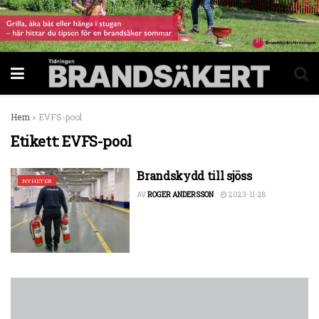
Hem
»
EVFS-pool
Etikett:
EVFS-pool
Brandskydd till sjöss
NYHETER
AV
ROGER ANDERSSON
2023-11-28