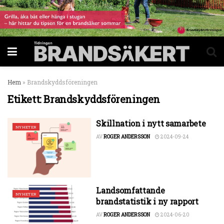
Hem
»
Brandskyddsföreningen
Etikett:
Brandskyddsföreningen
Skillnation i nytt samarbete
NYHETER
AV
ROGER ANDERSSON
2024-09-24
Landsomfattande
NYHETER
brandstatistik i ny rapport
AV
ROGER ANDERSSON
2024-06-20